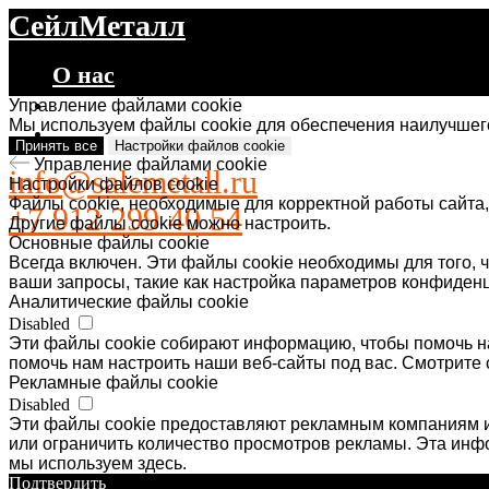
СейлМеталл
О нас
Каталог
Управление файлами cookie
Мы используем файлы cookie для обеспечения наилучшего
Контакты
Принять все
Настройки файлов cookie
Управление файлами cookie
info@salemetall.ru
Настройки файлов cookie
Файлы cookie, необходимые для корректной работы сайта,
+7 912 299 40 54
Другие файлы cookie можно настроить.
Основные файлы cookie
Всегда включен. Эти файлы cookie необходимы для того, ч
ваши запросы, такие как настройка параметров конфиденц
Аналитические файлы cookie
Disabled
Эти файлы cookie собирают информацию, чтобы помочь на
помочь нам настроить наши веб-сайты под вас. Смотрите 
Рекламные файлы cookie
Disabled
Эти файлы cookie предоставляют рекламным компаниям и
или ограничить количество просмотров рекламы. Эта ин
мы используем здесь.
Подтвердить