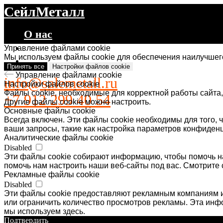
СейлМеталл
О нас
Каталог
Управление файлами cookie
Мы используем файлы cookie для обеспечения наилучшего
Контакты
Принять все
Настройки файлов cookie
Управление файлами cookie
info@salemetall.ru
Настройки файлов cookie
Файлы cookie, необходимые для корректной работы сайта,
+7 912 299 40 54
Другие файлы cookie можно настроить.
Основные файлы cookie
Всегда включен. Эти файлы cookie необходимы для того, ч
ваши запросы, такие как настройка параметров конфиденц
Аналитические файлы cookie
Disabled
Эти файлы cookie собирают информацию, чтобы помочь на
помочь нам настроить наши веб-сайты под вас. Смотрите 
Рекламные файлы cookie
Disabled
Эти файлы cookie предоставляют рекламным компаниям и
или ограничить количество просмотров рекламы. Эта ин
мы используем здесь.
Подтвердить