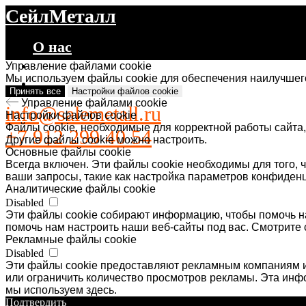
СейлМеталл
О нас
Каталог
Управление файлами cookie
Мы используем файлы cookie для обеспечения наилучшего
Контакты
Принять все
Настройки файлов cookie
Управление файлами cookie
info@salemetall.ru
Настройки файлов cookie
Файлы cookie, необходимые для корректной работы сайта,
+7 912 299 40 54
Другие файлы cookie можно настроить.
Основные файлы cookie
Всегда включен. Эти файлы cookie необходимы для того, ч
ваши запросы, такие как настройка параметров конфиденц
Аналитические файлы cookie
Disabled
Эти файлы cookie собирают информацию, чтобы помочь на
помочь нам настроить наши веб-сайты под вас. Смотрите 
Рекламные файлы cookie
Disabled
Эти файлы cookie предоставляют рекламным компаниям и
или ограничить количество просмотров рекламы. Эта ин
мы используем здесь.
Подтвердить