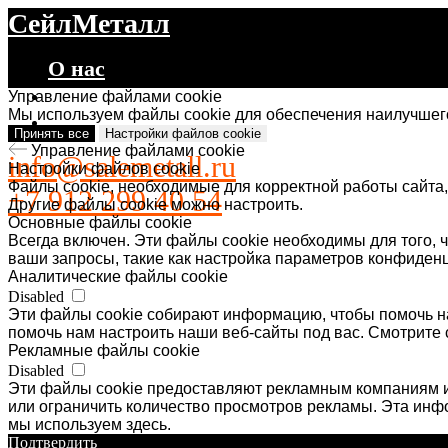
СейлМеталл
О нас
Каталог
Управление файлами cookie
Мы используем файлы cookie для обеспечения наилучшего
Контакты
Принять все
Настройки файлов cookie
Управление файлами cookie
info@salemetall.ru
Настройки файлов cookie
Файлы cookie, необходимые для корректной работы сайта,
+7 912 299 40 54
Другие файлы cookie можно настроить.
Основные файлы cookie
Всегда включен. Эти файлы cookie необходимы для того, ч
ваши запросы, такие как настройка параметров конфиденц
Аналитические файлы cookie
Disabled
Эти файлы cookie собирают информацию, чтобы помочь на
помочь нам настроить наши веб-сайты под вас. Смотрите 
Рекламные файлы cookie
Disabled
Эти файлы cookie предоставляют рекламным компаниям и
или ограничить количество просмотров рекламы. Эта ин
мы используем здесь.
Подтвердить