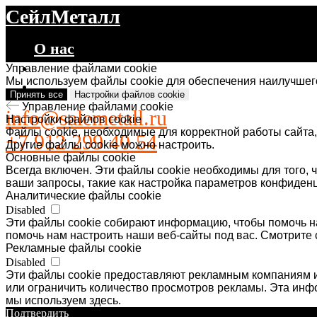
СейлМеталл
О нас
Каталог
Управление файлами cookie
Мы используем файлы cookie для обеспечения наилучшего
Контакты
Принять все
Настройки файлов cookie
Управление файлами cookie
info@salemetall.ru
Настройки файлов cookie
Файлы cookie, необходимые для корректной работы сайта,
+7 912 299 40 54
Другие файлы cookie можно настроить.
Основные файлы cookie
Всегда включен. Эти файлы cookie необходимы для того, ч
ваши запросы, такие как настройка параметров конфиденц
Аналитические файлы cookie
Disabled
Эти файлы cookie собирают информацию, чтобы помочь на
помочь нам настроить наши веб-сайты под вас. Смотрите 
Рекламные файлы cookie
Disabled
Эти файлы cookie предоставляют рекламным компаниям и
или ограничить количество просмотров рекламы. Эта ин
мы используем здесь.
Подтвердить