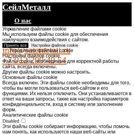
СейлМеталл
О нас
Каталог
Управление файлами cookie
Мы используем файлы cookie для обеспечения
Контакты
наилучшего взаимодействия с сайтом.
Принять все
Настройки файлов cookie
info@salemetall.ru
Управление файлами cookie
Настройки файлов cookie
+7 912 299 40 54
Файлы cookie, необходимые для корректной работы
сайта, всегда включены.
Другие файлы cookie можно настроить.
Основные файлы cookie
Всегда включен. Эти файлы cookie необходимы для того,
чтобы вы могли пользоваться веб-сайтом и его
функциями. Их нельзя отключить. Они устанавливаются в
ответ на ваши запросы, такие как настройка параметров
конфиденциальности, вход в систему или заполнение
форм.
Аналитические файлы cookie
Disabled
Эти файлы cookie собирают информацию, чтобы помочь
нам понять, как используются наши веб-сайты или