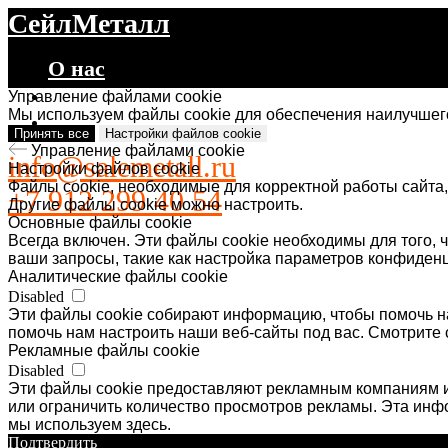
СейлМеталл
О нас
Каталог
Управление файлами cookie
Мы используем файлы cookie для обеспечения наилучшего
Контакты
Принять все
Настройки файлов cookie
Управление файлами cookie
info@salemetall.ru
Настройки файлов cookie
Файлы cookie, необходимые для корректной работы сайта,
+7 912 299 40 54
Другие файлы cookie можно настроить.
Основные файлы cookie
Всегда включен. Эти файлы cookie необходимы для того, ч
ваши запросы, такие как настройка параметров конфиденц
Аналитические файлы cookie
Disabled
Эти файлы cookie собирают информацию, чтобы помочь на
помочь нам настроить наши веб-сайты под вас. Смотрите 
Рекламные файлы cookie
Disabled
Эти файлы cookie предоставляют рекламным компаниям и
или ограничить количество просмотров рекламы. Эта ин
мы используем здесь.
Подтвердить