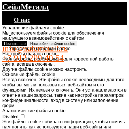
СейлМеталл
О нас
Каталог
Управление файлами cookie
Мы используем файлы cookie для обеспечения
Контакты
наилучшего взаимодействия с сайтом.
Принять все
Настройки файлов cookie
info@salemetall.ru
Управление файлами cookie
Настройки файлов cookie
+7 912 299 40 54
Файлы cookie, необходимые для корректной работы
сайта, всегда включены.
Другие файлы cookie можно настроить.
Основные файлы cookie
Всегда включен. Эти файлы cookie необходимы для того,
чтобы вы могли пользоваться веб-сайтом и его
функциями. Их нельзя отключить. Они устанавливаются в
ответ на ваши запросы, такие как настройка параметров
конфиденциальности, вход в систему или заполнение
форм.
Аналитические файлы cookie
Disabled
Эти файлы cookie собирают информацию, чтобы помочь
нам понять, как используются наши веб-сайты или