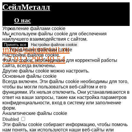
СейлМеталл
О нас
Каталог
Управление файлами cookie
Мы используем файлы cookie для обеспечения
Контакты
наилучшего взаимодействия с сайтом.
Принять все
Настройки файлов cookie
info@salemetall.ru
Управление файлами cookie
Настройки файлов cookie
+7 912 299 40 54
Файлы cookie, необходимые для корректной работы
сайта, всегда включены.
Другие файлы cookie можно настроить.
Основные файлы cookie
Всегда включен. Эти файлы cookie необходимы для того,
чтобы вы могли пользоваться веб-сайтом и его
функциями. Их нельзя отключить. Они устанавливаются в
ответ на ваши запросы, такие как настройка параметров
конфиденциальности, вход в систему или заполнение
форм.
Аналитические файлы cookie
Disabled
Эти файлы cookie собирают информацию, чтобы помочь
нам понять, как используются наши веб-сайты или