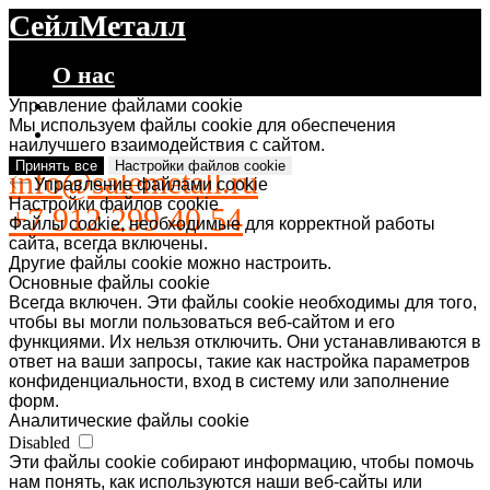
СейлМеталл
О нас
Каталог
Управление файлами cookie
Мы используем файлы cookie для обеспечения
Контакты
наилучшего взаимодействия с сайтом.
Принять все
Настройки файлов cookie
info@salemetall.ru
Управление файлами cookie
Настройки файлов cookie
+7 912 299 40 54
Файлы cookie, необходимые для корректной работы
сайта, всегда включены.
Другие файлы cookie можно настроить.
Основные файлы cookie
Всегда включен. Эти файлы cookie необходимы для того,
чтобы вы могли пользоваться веб-сайтом и его
функциями. Их нельзя отключить. Они устанавливаются в
ответ на ваши запросы, такие как настройка параметров
конфиденциальности, вход в систему или заполнение
форм.
Аналитические файлы cookie
Disabled
Эти файлы cookie собирают информацию, чтобы помочь
нам понять, как используются наши веб-сайты или