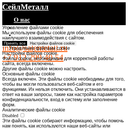
СейлМеталл
О нас
Каталог
Управление файлами cookie
Мы используем файлы cookie для обеспечения
Контакты
наилучшего взаимодействия с сайтом.
Принять все
Настройки файлов cookie
info@salemetall.ru
Управление файлами cookie
Настройки файлов cookie
+7 912 299 40 54
Файлы cookie, необходимые для корректной работы
сайта, всегда включены.
Другие файлы cookie можно настроить.
Основные файлы cookie
Всегда включен. Эти файлы cookie необходимы для того,
чтобы вы могли пользоваться веб-сайтом и его
функциями. Их нельзя отключить. Они устанавливаются в
ответ на ваши запросы, такие как настройка параметров
конфиденциальности, вход в систему или заполнение
форм.
Аналитические файлы cookie
Disabled
Эти файлы cookie собирают информацию, чтобы помочь
нам понять, как используются наши веб-сайты или