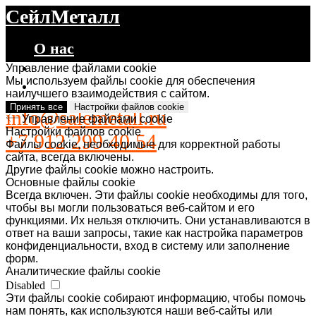
СейлМеталл
О нас
Каталог
Управление файлами cookie
Мы используем файлы cookie для обеспечения
Контакты
наилучшего взаимодействия с сайтом.
Принять все
Настройки файлов cookie
info@salemetall.ru
Управление файлами cookie
Настройки файлов cookie
+7 912 299 40 54
Файлы cookie, необходимые для корректной работы
сайта, всегда включены.
Другие файлы cookie можно настроить.
Основные файлы cookie
Всегда включен. Эти файлы cookie необходимы для того,
чтобы вы могли пользоваться веб-сайтом и его
функциями. Их нельзя отключить. Они устанавливаются в
ответ на ваши запросы, такие как настройка параметров
конфиденциальности, вход в систему или заполнение
форм.
Аналитические файлы cookie
Disabled
Эти файлы cookie собирают информацию, чтобы помочь
нам понять, как используются наши веб-сайты или