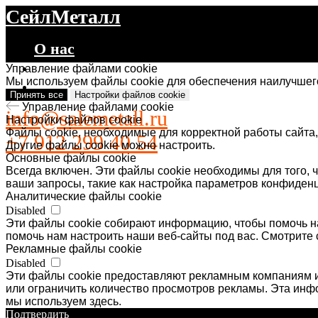
СейлМеталл
О нас
Каталог
Управление файлами cookie
Мы используем файлы cookie для обеспечения наилучшего
Контакты
Принять все
Настройки файлов cookie
Управление файлами cookie
info@salemetall.ru
Настройки файлов cookie
Файлы cookie, необходимые для корректной работы сайта,
+7 912 299 40 54
Другие файлы cookie можно настроить.
Основные файлы cookie
Всегда включен. Эти файлы cookie необходимы для того, ч
ваши запросы, такие как настройка параметров конфиденц
Аналитические файлы cookie
Disabled
Эти файлы cookie собирают информацию, чтобы помочь на
помочь нам настроить наши веб-сайты под вас. Смотрите 
Рекламные файлы cookie
Disabled
Эти файлы cookie предоставляют рекламным компаниям и
или ограничить количество просмотров рекламы. Эта ин
мы используем здесь.
Подтвердить