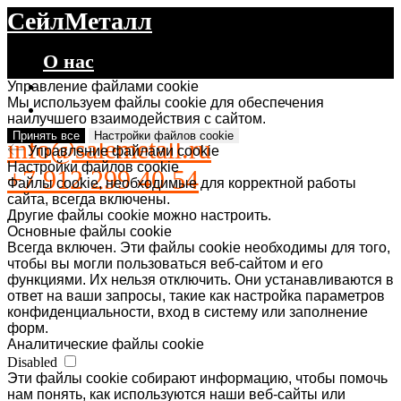
СейлМеталл
О нас
Каталог
Управление файлами cookie
Мы используем файлы cookie для обеспечения
Контакты
наилучшего взаимодействия с сайтом.
Принять все
Настройки файлов cookie
info@salemetall.ru
Управление файлами cookie
Настройки файлов cookie
+7 912 299 40 54
Файлы cookie, необходимые для корректной работы
сайта, всегда включены.
Другие файлы cookie можно настроить.
Основные файлы cookie
Всегда включен. Эти файлы cookie необходимы для того,
чтобы вы могли пользоваться веб-сайтом и его
функциями. Их нельзя отключить. Они устанавливаются в
ответ на ваши запросы, такие как настройка параметров
конфиденциальности, вход в систему или заполнение
форм.
Аналитические файлы cookie
Disabled
Эти файлы cookie собирают информацию, чтобы помочь
нам понять, как используются наши веб-сайты или