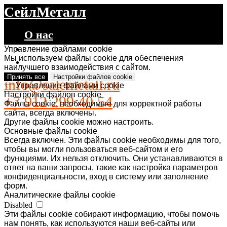
СейлМеталл
О нас
Каталог
Управление файлами cookie
Мы используем файлы cookie для обеспечения
Контакты
наилучшего взаимодействия с сайтом.
Принять все
Настройки файлов cookie
info@salemetall.ru
Управление файлами cookie
Настройки файлов cookie
+7 912 299 40 54
Файлы cookie, необходимые для корректной работы
сайта, всегда включены.
Другие файлы cookie можно настроить.
Основные файлы cookie
Всегда включен. Эти файлы cookie необходимы для того,
чтобы вы могли пользоваться веб-сайтом и его
функциями. Их нельзя отключить. Они устанавливаются в
ответ на ваши запросы, такие как настройка параметров
конфиденциальности, вход в систему или заполнение
форм.
Аналитические файлы cookie
Disabled
Эти файлы cookie собирают информацию, чтобы помочь
нам понять, как используются наши веб-сайты или