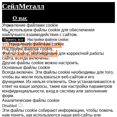
СейлМеталл
О нас
Каталог
Управление файлами cookie
Мы используем файлы cookie для обеспечения
Контакты
наилучшего взаимодействия с сайтом.
Принять все
Настройки файлов cookie
info@salemetall.ru
Управление файлами cookie
Настройки файлов cookie
+7 912 299 40 54
Файлы cookie, необходимые для корректной работы
сайта, всегда включены.
Другие файлы cookie можно настроить.
Основные файлы cookie
Всегда включен. Эти файлы cookie необходимы для того,
чтобы вы могли пользоваться веб-сайтом и его
функциями. Их нельзя отключить. Они устанавливаются в
ответ на ваши запросы, такие как настройка параметров
конфиденциальности, вход в систему или заполнение
форм.
Аналитические файлы cookie
Disabled
Эти файлы cookie собирают информацию, чтобы помочь
нам понять, как используются наши веб-сайты или