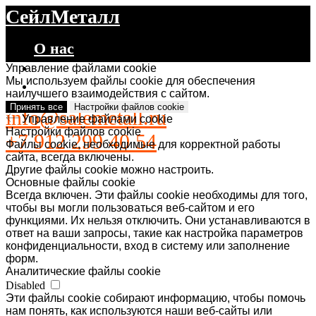
СейлМеталл
О нас
Каталог
Управление файлами cookie
Мы используем файлы cookie для обеспечения
Контакты
наилучшего взаимодействия с сайтом.
Принять все
Настройки файлов cookie
info@salemetall.ru
Управление файлами cookie
Настройки файлов cookie
+7 912 299 40 54
Файлы cookie, необходимые для корректной работы
сайта, всегда включены.
Другие файлы cookie можно настроить.
Основные файлы cookie
Всегда включен. Эти файлы cookie необходимы для того,
чтобы вы могли пользоваться веб-сайтом и его
функциями. Их нельзя отключить. Они устанавливаются в
ответ на ваши запросы, такие как настройка параметров
конфиденциальности, вход в систему или заполнение
форм.
Аналитические файлы cookie
Disabled
Эти файлы cookie собирают информацию, чтобы помочь
нам понять, как используются наши веб-сайты или