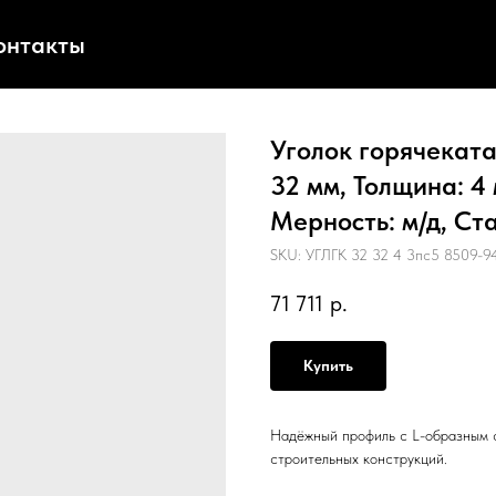
онтакты
Уголок горячеката
32 мм, Толщина: 4 
Мерность: м/д, Ст
SKU:
УГЛГК 32 32 4 3пс5 8509-94
71 711
р.
Купить
Надёжный профиль с L-образным с
строительных конструкций.