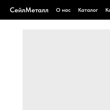
СейлМеталл
О нас
Каталог
К