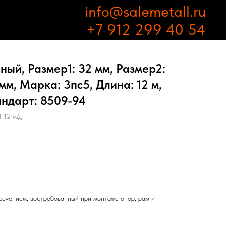
info@salemetall.ru
+7 912 299 40 54
ный, Размер1: 32 мм, Размер2:
мм, Марка: 3пс5, Длина: 12 м,
андарт: 8509-94
 12 м/д
ечением, востребованный при монтаже опор, рам и