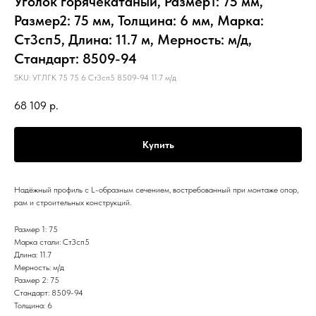
Уголок горячекатаный, Размер1: 75 мм,
Размер2: 75 мм, Толщина: 6 мм, Марка:
Ст3сп5, Длина: 11.7 м, Мерность: м/д,
Стандарт: 8509-94
SKU:
УГЛГК 75 75 6 Ст3сп5 8509-94 11.7 м/д
68 109
р.
Купить
Надёжный профиль с L-образным сечением, востребованный при монтаже опор,
рам и строительных конструкций.
Размер 1: 75
Марка стали: Ст3сп5
Длина: 11.7
Мерность: м/д
Размер 2: 75
Стандарт: 8509-94
Толщина: 6