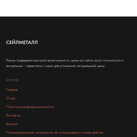
СЕЙЛМЕТАЛЛ
Рынок подвержен высокой волатильности, цены на сайте могут отличаться от
актуальных - свяжитесь с нами для уточнения сегодняшней цены
МЕНЮ
Главная
О нас
Политика конфиденциальности
Контакты
Каталог
Пользовательское соглашение об использовании cookie файлов