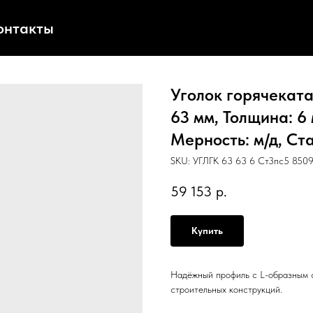
онтакты
Уголок горячеката
63 мм, Толщина: 6 
Мерность: м/д, Ст
SKU:
УГЛГК 63 63 6 Ст3пс5 8509
59 153
р.
Купить
Надёжный профиль с L-образным с
строительных конструкций.