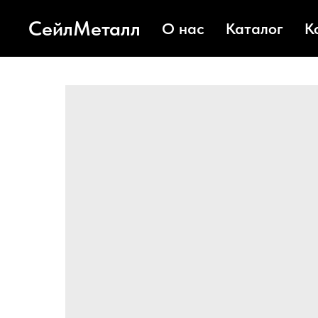
СейлМеталл
О нас
Каталог
К