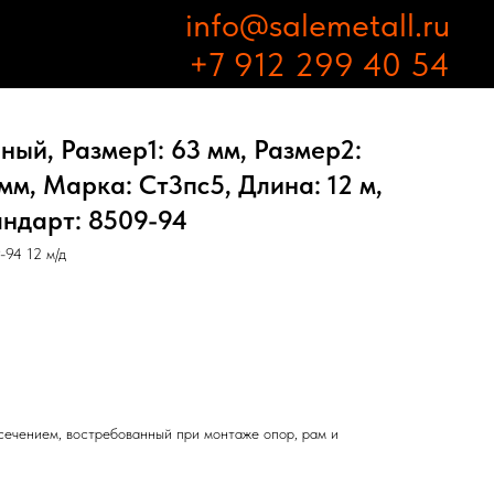
info@salemetall.ru
+7 912 299 40 54
ный, Размер1: 63 мм, Размер2:
мм, Марка: Ст3пс5, Длина: 12 м,
андарт: 8509-94
-94 12 м/д
ечением, востребованный при монтаже опор, рам и