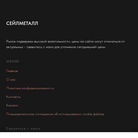
СЕЙЛМЕТАЛЛ
Рынок подвержен высокой волатильности, цены на сайте могут отличаться от
актуальных - свяжитесь с нами для уточнения сегодняшней цены
МЕНЮ
Главная
О нас
Политика конфиденциальности
Контакты
Каталог
Пользовательское соглашение об использовании cookie файлов
Связаться с нами
info@salemetall.ru