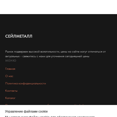
СЕЙЛМЕТАЛЛ
Рынок подвержен высокой волатильности, цены на сайте могут отличаться от
актуальных - свяжитесь с нами для уточнения сегодняшней цены
МЕНЮ
Главная
О нас
Политика конфиденциальности
Контакты
Каталог
Пользовательское соглашение об использовании cookie файлов
Связаться с нами
Управление файлами cookie