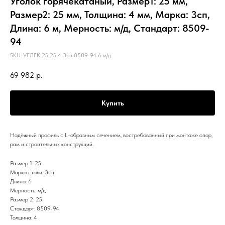
Уголок горячекатаный, Размер1: 25 мм,
Размер2: 25 мм, Толщина: 4 мм, Марка: 3сп,
Длина: 6 м, Мерность: м/д, Стандарт: 8509-
94
SKU:
УГЛГК 25 25 4 3сп 8509-94 6 м/д
69 982
р.
Купить
Надёжный профиль с L-образным сечением, востребованный при монтаже опор,
рам и строительных конструкций.
Размер 1: 25
Марка стали: 3сп
Длина: 6
Мерность: м/д
Размер 2: 25
Стандарт: 8509-94
Толщина: 4