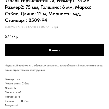
Уголок горячекатаный, Размер1: 75 мм,
Размер2: 75 мм, Толщина: 6 мм, Марка:
Ст3пс, Длина: 12 м, Мерность: м/д,
Стандарт: 8509-94
SKU:
УГЛГК 75 75 6 Ст3пс 8509-94 12 м/д
57 177
р.
Купить
Надёжный профиль с L-образным сечением, востребованный при монтаже опор,
рам и строительных конструкций.
Размер 1: 75
Марка стали: Ст3пс
Длина: 12
Мерность: м/д
Размер 2: 75
Стандарт: 8509-94
Толщина: 6