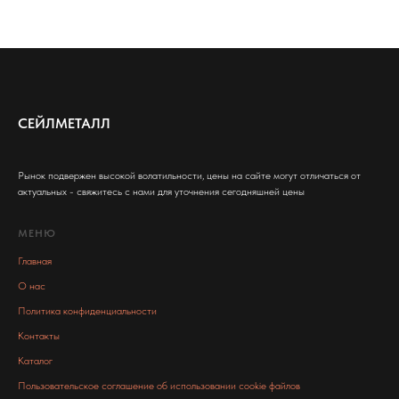
СЕЙЛМЕТАЛЛ
Рынок подвержен высокой волатильности, цены на сайте могут отличаться от
актуальных - свяжитесь с нами для уточнения сегодняшней цены
МЕНЮ
Главная
О нас
Политика конфиденциальности
Контакты
Каталог
Пользовательское соглашение об использовании cookie файлов