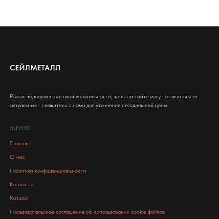
СЕЙЛМЕТАЛЛ
Рынок подвержен высокой волатильности, цены на сайте могут отличаться от
актуальных - свяжитесь с нами для уточнения сегодняшней цены
МЕНЮ
Главная
О нас
Политика конфиденциальности
Контакты
Каталог
Пользовательское соглашение об использовании cookie файлов