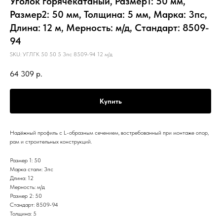
Уголок горячекатаный, Размер1: 50 мм,
Размер2: 50 мм, Толщина: 5 мм, Марка: 3пс,
Длина: 12 м, Мерность: м/д, Стандарт: 8509-
94
SKU:
УГЛГК 50 50 5 3пс 8509-94 12 м/д
64 309
р.
Купить
Надёжный профиль с L-образным сечением, востребованный при монтаже опор,
рам и строительных конструкций.
Размер 1: 50
Марка стали: 3пс
Длина: 12
Мерность: м/д
Размер 2: 50
Стандарт: 8509-94
Толщина: 5