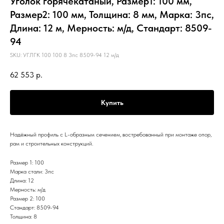
Уголок горячекатаный, Размер1: 100 мм,
Размер2: 100 мм, Толщина: 8 мм, Марка: 3пс,
Длина: 12 м, Мерность: м/д, Стандарт: 8509-
94
SKU:
УГЛГК 100 100 8 3пс 8509-94 12 м/д
62 553
р.
Купить
Надёжный профиль с L-образным сечением, востребованный при монтаже опор,
рам и строительных конструкций.
Размер 1: 100
Марка стали: 3пс
Длина: 12
Мерность: м/д
Размер 2: 100
Стандарт: 8509-94
Толщина: 8