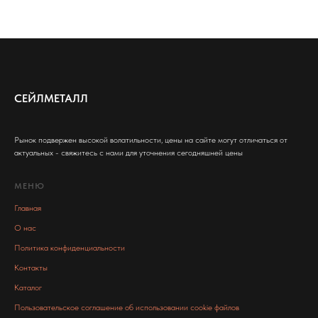
СЕЙЛМЕТАЛЛ
Рынок подвержен высокой волатильности, цены на сайте могут отличаться от
актуальных - свяжитесь с нами для уточнения сегодняшней цены
МЕНЮ
Главная
О нас
Политика конфиденциальности
Контакты
Каталог
Пользовательское соглашение об использовании cookie файлов