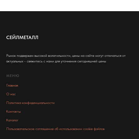
СЕЙЛМЕТАЛЛ
Рынок подвержен высокой волатильности, цены на сайте могут отличаться от
актуальных - свяжитесь с нами для уточнения сегодняшней цены
МЕНЮ
Главная
О нас
Политика конфиденциальности
Контакты
Каталог
Пользовательское соглашение об использовании cookie файлов