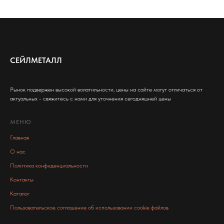
СЕЙЛМЕТАЛЛ
Рынок подвержен высокой волатильности, цены на сайте могут отличаться от
актуальных - свяжитесь с нами для уточнения сегодняшней цены
МЕНЮ
Главная
О нас
Политика конфиденциальности
Контакты
Каталог
Пользовательское соглашение об использовании cookie файлов