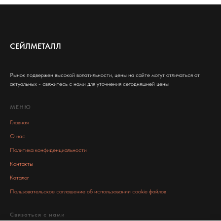
СЕЙЛМЕТАЛЛ
Рынок подвержен высокой волатильности, цены на сайте могут отличаться от
актуальных - свяжитесь с нами для уточнения сегодняшней цены
МЕНЮ
Главная
О нас
Политика конфиденциальности
Контакты
Каталог
Пользовательское соглашение об использовании cookie файлов
Связаться с нами