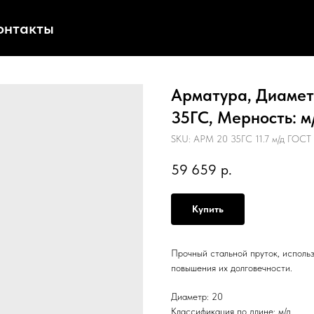
онтакты
Арматура, Диаметр
35ГС, Мерность: м
SKU:
АРМ 20 35ГС 11.7 м/д ГОСТ
59 659
р.
Купить
Прочный стальной пруток, исполь
повышения их долговечности.
Диаметр: 20
Классификация по длине: м/д