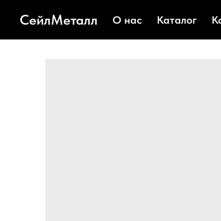
СейлМеталл
О нас
Каталог
К