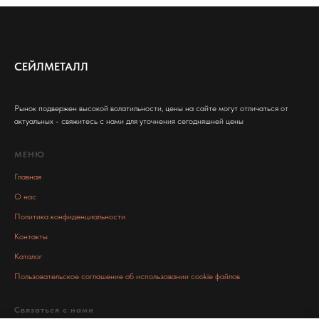
СЕЙЛМЕТАЛЛ
Рынок подвержен высокой волатильности, цены на сайте могут отличаться от
актуальных - свяжитесь с нами для уточнения сегодняшней цены
МЕНЮ
Главная
О нас
Политика конфиденциальности
Контакты
Каталог
Пользовательское соглашение об использовании cookie файлов
Связаться с нами