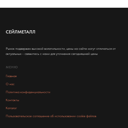
СЕЙЛМЕТАЛЛ
Рынок подвержен высокой волатильности, цены на сайте могут отличаться от
актуальных - свяжитесь с нами для уточнения сегодняшней цены
МЕНЮ
Главная
О нас
Политика конфиденциальности
Контакты
Каталог
Пользовательское соглашение об использовании cookie файлов