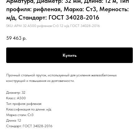
Арматура, Диаметр: 32 мм, Длина: 12 м, Тип
профиля: рифленая, Марка: Ст3, Мерность:
м/д, Стандарт: ГОСТ 34028-2016
SKU:
АРМ 32 А500 рифленая Ст3 12 м/д ГОСТ 34028-2016
59 463
р.
Купить
Прочный стальной пруток, используемый для усиления железобетонных
конструкций и повышения их долговечности.
Диаметр: 32
Класс: А500
Тип профиля: рифленая
Классификация по длине: м/д
Марка стали: Ст3
Длина: 12
Стандарт: ГОСТ 34028-2016