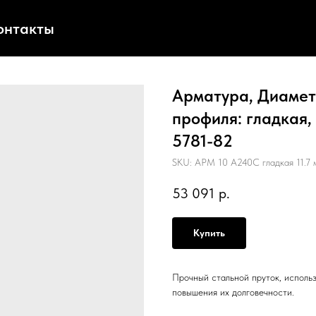
онтакты
Арматура, Диаметр:
профиля: гладкая,
5781-82
SKU:
АРМ 10 А240С гладкая 11.7 
53 091
р.
Купить
Прочный стальной пруток, исполь
повышения их долговечности.