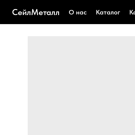
СейлМеталл
О нас
Каталог
К