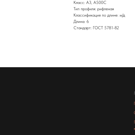
Класс: А3, А500С
Тип профиля: рифленая
Классификация по длине: м/д
Длина: 6
Стандарт: ГОСТ 5781-82