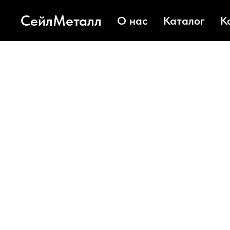
СейлМеталл
О нас
Каталог
К