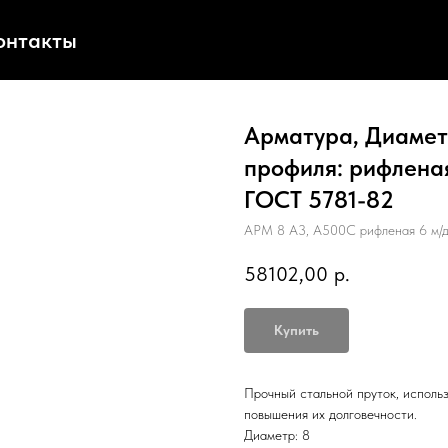
онтакты
Арматура, Диаметр
профиля: рифленая
ГОСТ 5781-82
АРМ 8 А3, А500С рифленая 6 м/
58102,00
р.
Купить
Прочный стальной пруток, исполь
повышения их долговечности.
Диаметр: 8