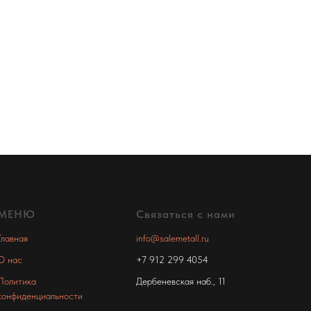
МЕНЮ
Связаться с нами
Главная
info@salemetall.ru
О нас
+7 912 299 4054
Политика
Дербеневская наб., 11
конфиденциальности