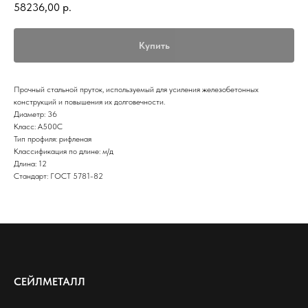
58236,00
р.
Купить
Прочный стальной пруток, используемый для усиления железобетонных
конструкций и повышения их долговечности.
Диаметр: 36
Класс: А500С
Тип профиля: рифленая
Классификация по длине: м/д
Длина: 12
Стандарт: ГОСТ 5781-82
СЕЙЛМЕТАЛЛ