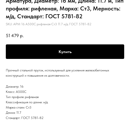
Арматура, Диаметр: 16 мм, Длина: 11.7 м, Тип
профиля: рифленая, Марка: Ст3, Мерность:
м/д, Стандарт: ГОСТ 5781-82
SKU:
АРМ 16 А500С рифленая Ст3 11.7 м/д ГОСТ 5781-82
51 479
р.
Купить
Прочный стальной пруток, используемый для усиления железобетонных
конструкций и повышения их долговечности.
Диаметр: 16
Класс: А500С
Тип профиля: рифленая
Классификация по длине: м/д
Марка стали: Ст3
Длина: 11.7
Стандарт: ГОСТ 5781-82