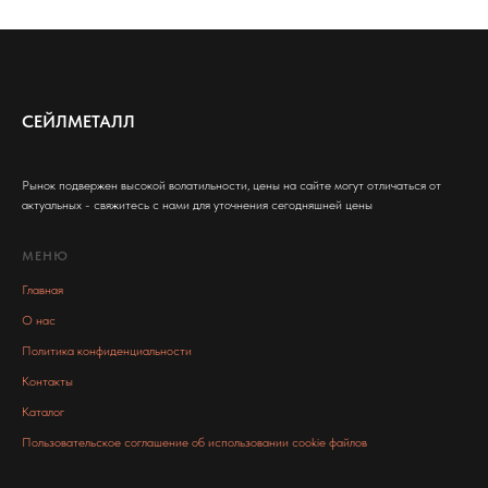
СЕЙЛМЕТАЛЛ
Рынок подвержен высокой волатильности, цены на сайте могут отличаться от
актуальных - свяжитесь с нами для уточнения сегодняшней цены
МЕНЮ
Главная
О нас
Политика конфиденциальности
Контакты
Каталог
Пользовательское соглашение об использовании cookie файлов