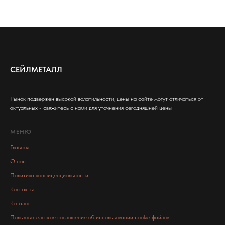
СЕЙЛМЕТАЛЛ
Рынок подвержен высокой волатильности, цены на сайте могут отличаться от
актуальных - свяжитесь с нами для уточнения сегодняшней цены
МЕНЮ
Главная
О нас
Политика конфиденциальности
Контакты
Каталог
Пользовательское соглашение об использовании cookie файлов