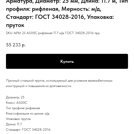
Арматура, Диаметр: 25 мм, Длина: 11.7 м, Тип
профиля: рифленая, Мерность: м/д,
Стандарт: ГОСТ 34028-2016, Упаковка:
пруток
SKU:
АРМ 25 А500С рифленая 11.7 м/д ГОСТ 34028-2016 пру
55 233
р.
Купить
Прочный стальной пруток, используемый для усиления железобетонных
конструкций и повышения их долговечности.
Диаметр: 25
Класс: А500С
Тип профиля: рифленая
Классификация по длине: м/д
Упаковка: пруток
Длина: 11.7
Стандарт: ГОСТ 34028-2016