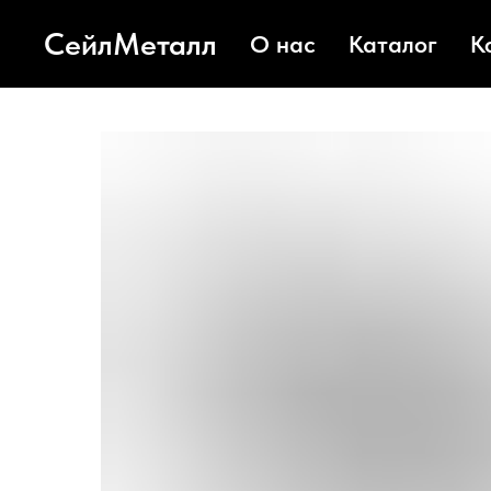
СейлМеталл
О нас
Каталог
К