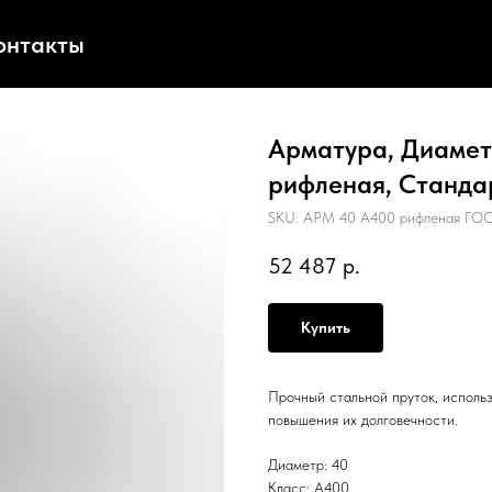
онтакты
Арматура, Диаметр
рифленая, Станда
SKU:
АРМ 40 А400 рифленая ГОС
52 487
р.
Купить
Прочный стальной пруток, исполь
повышения их долговечности.
Диаметр: 40
Класс: А400