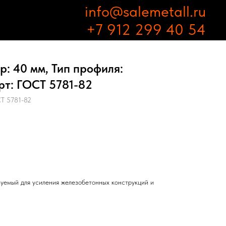
info@salemetall.ru
+7 912 299 40 54
: 40 мм, Тип профиля:
рт: ГОСТ 5781-82
Т 5781-82
зуемый для усиления железобетонных конструкций и