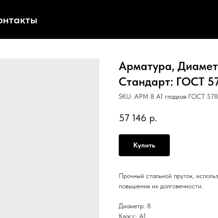
онтакты
Арматура, Диаметр
Стандарт: ГОСТ 57
SKU:
АРМ 8 А1 гладкая ГОСТ 578
57 146
р.
Купить
Прочный стальной пруток, исполь
повышения их долговечности.
Диаметр: 8
Класс: А1