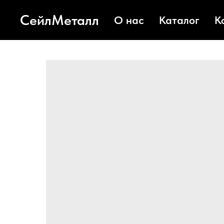
СейлМеталл
О нас
Каталог
К