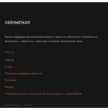
СЕЙЛМЕТАЛЛ
Рынок подвержен высокой волатильности, цены на сайте могут отличаться от
актуальных - свяжитесь с нами для уточнения сегодняшней цены
МЕНЮ
Главная
О нас
Политика конфиденциальности
Контакты
Каталог
Пользовательское соглашение об использовании cookie файлов
Связаться с нами