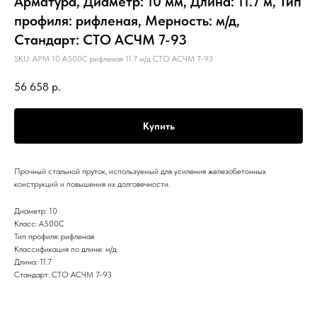
Арматура, Диаметр: 10 мм, Длина: 11.7 м, Тип
профиля: рифленая, Мерность: м/д,
Стандарт: СТО АСЧМ 7-93
SKU:
АРМ 10 А500С рифленая 11.7 м/д СТО АСЧМ 7-93
56 658
р.
Купить
Прочный стальной пруток, используемый для усиления железобетонных
конструкций и повышения их долговечности.
Диаметр: 10
Класс: А500С
Тип профиля: рифленая
Классификация по длине: м/д
Длина: 11.7
Стандарт: СТО АСЧМ 7-93