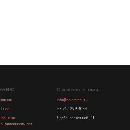
МЕНЮ
Связаться с нами
Главная
info@salemetall.ru
О нас
+7 912 299 4054
Политика
Дербеневская наб., 11
конфиденциальности