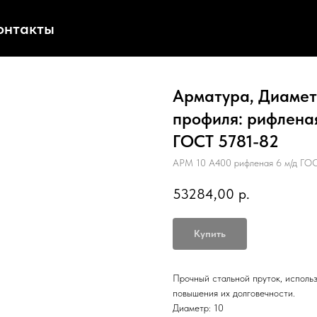
онтакты
Арматура, Диаметр
профиля: рифленая
ГОСТ 5781-82
АРМ 10 А400 рифленая 6 м/д ГО
53284,00
р.
Купить
Прочный стальной пруток, исполь
повышения их долговечности.
Диаметр: 10