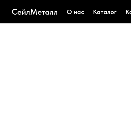
СейлМеталл
О нас
Каталог
К