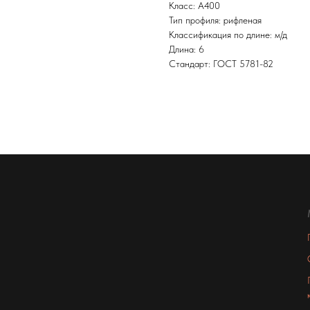
Класс: А400
Тип профиля: рифленая
Классификация по длине: м/д
Длина: 6
Стандарт: ГОСТ 5781-82