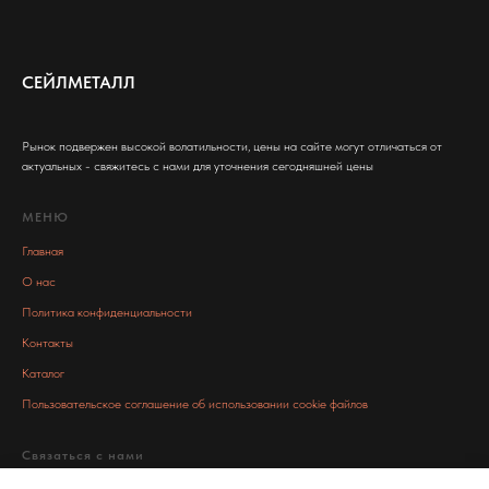
СЕЙЛМЕТАЛЛ
Рынок подвержен высокой волатильности, цены на сайте могут отличаться от
актуальных - свяжитесь с нами для уточнения сегодняшней цены
МЕНЮ
Главная
О нас
Политика конфиденциальности
Контакты
Каталог
Пользовательское соглашение об использовании cookie файлов
Связаться с нами
info@salemetall.ru