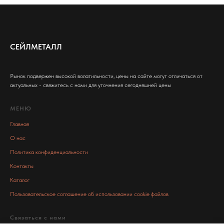
СЕЙЛМЕТАЛЛ
Рынок подвержен высокой волатильности, цены на сайте могут отличаться от
актуальных - свяжитесь с нами для уточнения сегодняшней цены
МЕНЮ
Главная
О нас
Политика конфиденциальности
Контакты
Каталог
Пользовательское соглашение об использовании cookie файлов
Связаться с нами