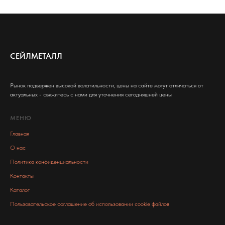
СЕЙЛМЕТАЛЛ
Рынок подвержен высокой волатильности, цены на сайте могут отличаться от
актуальных - свяжитесь с нами для уточнения сегодняшней цены
МЕНЮ
Главная
О нас
Политика конфиденциальности
Контакты
Каталог
Пользовательское соглашение об использовании cookie файлов