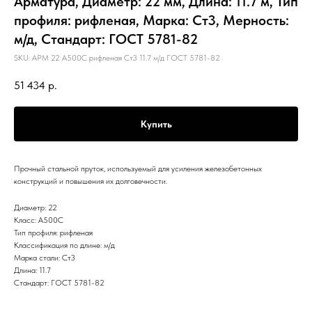
Арматура, Диаметр: 22 мм, Длина: 11.7 м, Тип
профиля: рифленая, Марка: Ст3, Мерность:
м/д, Стандарт: ГОСТ 5781-82
SKU:
АРМ 22 А500С рифленая Ст3 11.7 м/д ГОСТ 5781-82
51 434
р.
Купить
Прочный стальной пруток, используемый для усиления железобетонных
конструкций и повышения их долговечности.
Диаметр: 22
Класс: А500С
Тип профиля: рифленая
Классификация по длине: м/д
Марка стали: Ст3
Длина: 11.7
Стандарт: ГОСТ 5781-82