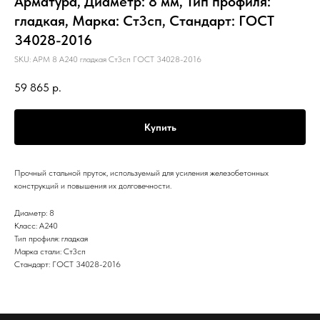
Арматура, Диаметр: 8 мм, Тип профиля:
гладкая, Марка: Ст3сп, Стандарт: ГОСТ
34028-2016
SKU:
АРМ 8 А240 гладкая Ст3сп ГОСТ 34028-2016
59 865
р.
Купить
Прочный стальной пруток, используемый для усиления железобетонных
конструкций и повышения их долговечности.
Диаметр: 8
Класс: А240
Тип профиля: гладкая
Марка стали: Ст3сп
Стандарт: ГОСТ 34028-2016