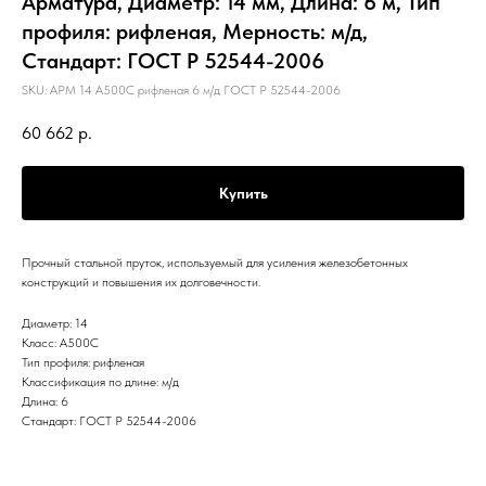
Арматура, Диаметр: 14 мм, Длина: 6 м, Тип
профиля: рифленая, Мерность: м/д,
Стандарт: ГОСТ Р 52544-2006
SKU:
АРМ 14 А500С рифленая 6 м/д ГОСТ Р 52544-2006
60 662
р.
Купить
Прочный стальной пруток, используемый для усиления железобетонных
конструкций и повышения их долговечности.
Диаметр: 14
Класс: А500С
Тип профиля: рифленая
Классификация по длине: м/д
Длина: 6
Стандарт: ГОСТ Р 52544-2006