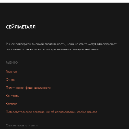
СЕЙЛМЕТАЛЛ
Рынок подвержен высокой волатильности, цены на сайте могут отличаться от
актуальных - свяжитесь с нами для уточнения сегодняшней цены
МЕНЮ
Главная
О нас
Политика конфиденциальности
Контакты
Каталог
Пользовательское соглашение об использовании cookie файлов
Связаться с нами