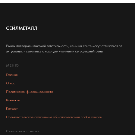
СЕЙЛМЕТАЛЛ
Рынок подвержен высокой волатильности, цены на сайте могут отличаться от
актуальных - свяжитесь с нами для уточнения сегодняшней цены
МЕНЮ
Главная
О нас
Политика конфиденциальности
Контакты
Каталог
Пользовательское соглашение об использовании cookie файлов
Связаться с нами