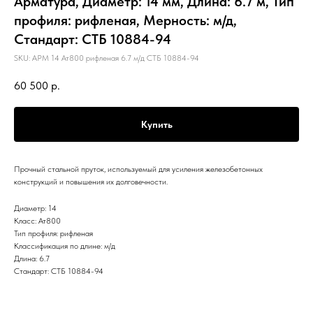
Арматура, Диаметр: 14 мм, Длина: 6.7 м, Тип
профиля: рифленая, Мерность: м/д,
Стандарт: СТБ 10884-94
SKU:
АРМ 14 Ат800 рифленая 6.7 м/д СТБ 10884-94
60 500
р.
Купить
Прочный стальной пруток, используемый для усиления железобетонных
конструкций и повышения их долговечности.
Диаметр: 14
Класс: Ат800
Тип профиля: рифленая
Классификация по длине: м/д
Длина: 6.7
Стандарт: СТБ 10884-94