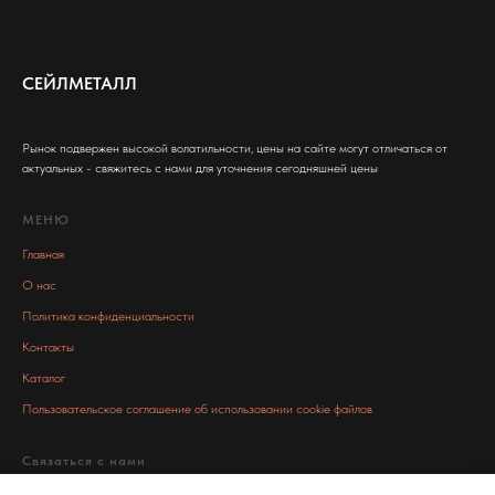
СЕЙЛМЕТАЛЛ
Рынок подвержен высокой волатильности, цены на сайте могут отличаться от
актуальных - свяжитесь с нами для уточнения сегодняшней цены
МЕНЮ
Главная
О нас
Политика конфиденциальности
Контакты
Каталог
Пользовательское соглашение об использовании cookie файлов
Связаться с нами
info@salemetall.ru