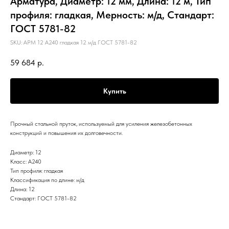
Арматура, Диаметр: 12 мм, Длина: 12 м, Тип
профиля: гладкая, Мерность: м/д, Стандарт:
ГОСТ 5781-82
SKU:
АРМ 12 А240 гладкая 12 м/д ГОСТ 5781-82
59 684
р.
Купить
Прочный стальной пруток, используемый для усиления железобетонных
конструкций и повышения их долговечности.
Диаметр: 12
Класс: А240
Тип профиля: гладкая
Классификация по длине: м/д
Длина: 12
Стандарт: ГОСТ 5781-82