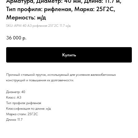
Арматура, Диаметр: 40 мм, Длина: 11.7 м,
Тип профиля: рифленая, Марка: 25Г2С,
Мерность: м/д
SKU:
АРМ 40 А3 рифленая 25Г2С 11.7 м/д
36 000
р.
Купить
Прочный стальной пруток, используемый для усиления железобетонных
конструкций и повышения их долговечности.
Диаметр: 40
Класс: А3
Тип профиля: рифленая
Классификация по длине: м/д
Марка стали: 25Г2С
Длина: 11.7