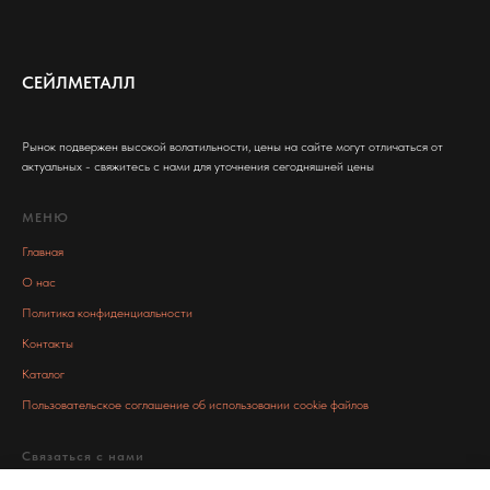
СЕЙЛМЕТАЛЛ
Рынок подвержен высокой волатильности, цены на сайте могут отличаться от
актуальных - свяжитесь с нами для уточнения сегодняшней цены
МЕНЮ
Главная
О нас
Политика конфиденциальности
Контакты
Каталог
Пользовательское соглашение об использовании cookie файлов
Связаться с нами
info@salemetall.ru